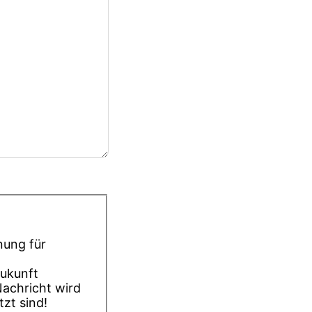
nung für
Zukunft
Nachricht wird
zt sind!