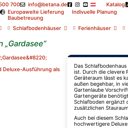
 500 700
info@betana.de
Katalog
Europaweite Lieferung
Indivuelle Planung
Baubetreuung
Schlafbodenhäuser
Ferienhäuser
n „Gardasee“
Das Schlafbodenhaus 
d Deluxe-Ausführung als
ist. Durch die clevere
Geräteraum lässt es k
außen begehbar, in vie
Gartenlaube Vorschrif
Gartengeräte benötigt
Schlafboden ergänzt d
zusätzlichen Stauraum
Auch bei diesem Schl
hochwertigere Deluxe-