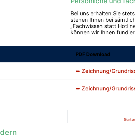
Persönliche und fa
Bei uns erhalten Sie stet
stehen Ihnen bei sämtlich
„Fachwissen statt Hotlin
können wir Ihnen fundier
PDF Download
➥ Zeichnung/Grundris
➥ Zeichnung/Grundris
Garte
rdern