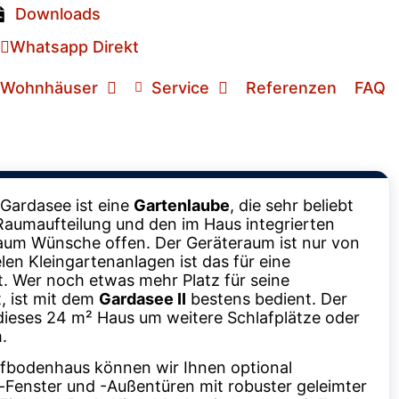
Downloads
Whatsapp Direkt
Wohnhäuser
Service
Referenzen
FAQ
Gardasee ist eine
Gartenlaube
, die sehr beliebt
 Raumaufteilung und den im Haus integrierten
aum Wünsche offen. Der Geräteraum ist nur von
len Kleingartenanlagen ist das für eine
t. Wer noch etwas mehr Platz für seine
, ist mit dem
Gardasee II
bestens bedient. Der
ieses 24 m² Haus um weitere Schlafplätze oder
.
afbodenhaus können wir Ihnen optional
Fenster und -Außentüren mit robuster geleimter