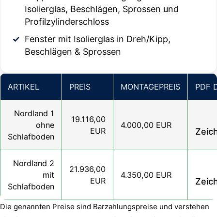
Isolierglas, Beschlägen, Sprossen und
Profilzylinderschloss
Fenster mit Isolierglas in Dreh/Kipp,
Beschlägen & Sprossen
ARTIKEL
PREIS
MONTAGEPREIS
PDF 
Nordland 1
19.116,00
ohne
4.000,00 EUR
EUR
Zeic
Schlafboden
Nordland 2
21.936,00
mit
4.350,00 EUR
EUR
Zeic
Schlafboden
Die genannten Preise sind Barzahlungspreise und verstehen