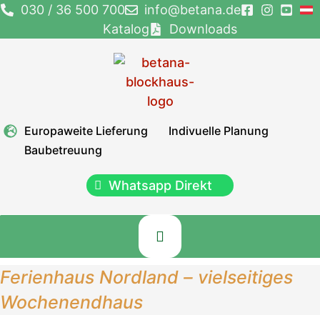
Zum
030 / 36 500 700
info@betana.de
Inhalt
Katalog
Downloads
springen
Europaweite Lieferung
Indivuelle Planung
Baubetreuung
Whatsapp Direkt
Ferienhaus Nordland – vielseitiges
Wochenendhaus