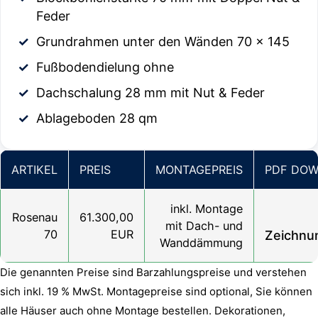
Feder
Grundrahmen unter den Wänden 70 x 145
Fußbodendielung ohne
Dachschalung 28 mm mit Nut & Feder
Ablageboden 28 qm
ARTIKEL
PREIS
MONTAGEPREIS
PDF DO
inkl. Montage
Rosenau
61.300,00
mit Dach- und
70
EUR
Zeichnu
Wanddämmung
Die genannten Preise sind Barzahlungspreise und verstehen
sich inkl. 19 % MwSt. Montagepreise sind optional, Sie können
alle Häuser auch ohne Montage bestellen. Dekorationen,