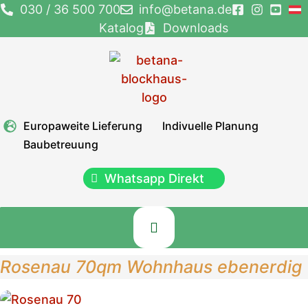
Zum
030 / 36 500 700
info@betana.de
Inhalt
Katalog
Downloads
springen
Europaweite Lieferung
Indivuelle Planung
Baubetreuung
Whatsapp Direkt
Rosenau 70qm Wohnhaus ebenerdig