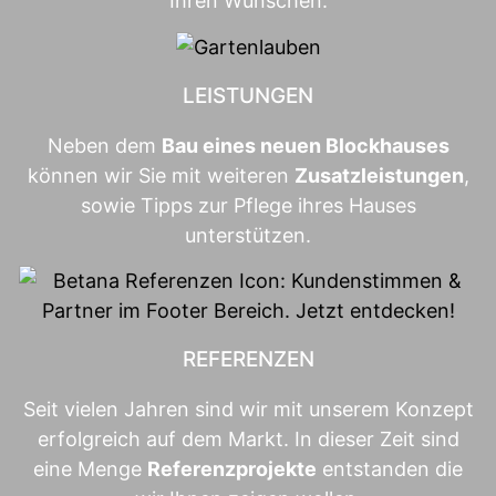
Ihren Wünschen.
LEISTUNGEN
Neben dem
Bau eines neuen Blockhauses
können wir Sie mit weiteren
Zusatzleistungen
,
sowie Tipps zur Pflege ihres Hauses
unterstützen.
REFERENZEN
Seit vielen Jahren sind wir mit unserem Konzept
erfolgreich auf dem Markt. In dieser Zeit sind
eine Menge
Referenzprojekte
entstanden die