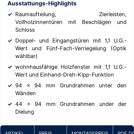
Ausstattungs-Highlights
Raumaufteilung, Zierleisten,
Vollholzinnentüren mit Beschlägen und
Schloss
Doppel- und Eingangstüren mit 1,1 U.G.-
Wert und Fünf-Fach-Verriegelung (Optik
wählbar)
wohnhausfähige Holzfenster mit 1,1 U.G.-
Wert und Einhand-Dreh-Kipp-Funktion
94 x 94 mm Grundrahmen unter den
Wänden
44 x 94 mm Grundrahmen under der
Dielung
ARTIKEL
PREIS
MONTAGEPREIS
PDF D