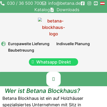
Zum
030 / 36 500 700
info@betana.de
Inhalt
Katalog
Downloads
springen
Europaweite Lieferung
Indivuelle Planung
Baubetreuung
Whatsapp Direkt
Wer ist Betana Blockhaus?
Betana Blockhaus ist ein auf Holzhäuser
spezialisiertes Unternehmen mit Sitz in