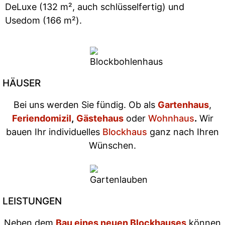
DeLuxe (132 m², auch schlüsselfertig) und
Usedom (166 m²).
HÄUSER
Bei uns werden Sie fündig. Ob als
Gartenhaus
,
Feriendomizil
,
Gästehaus
oder
Wohnhaus
.
Wir
bauen Ihr individuelles
Blockhaus
ganz nach Ihren
Wünschen.
LEISTUNGEN
Neben dem
Bau eines neuen Blockhauses
können