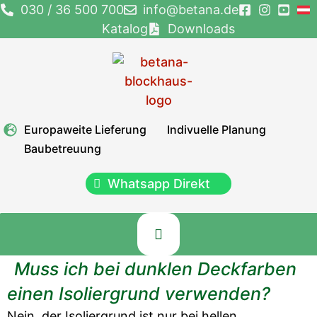
Zum
030 / 36 500 700
info@betana.de
Inhalt
Katalog
Downloads
springen
Europaweite Lieferung
Indivuelle Planung
Baubetreuung
Whatsapp Direkt
Muss ich bei dunklen Deckfarben
einen Isoliergrund verwenden?
Nein, der Isoliergrund ist nur bei hellen