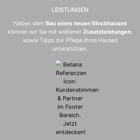
LEISTUNGEN
Neben dem
Bau eines neuen Blockhauses
können wir Sie mit weiteren
Zusatzleistungen
,
sowie Tipps zur Pflege ihres Hauses
unterstützen.